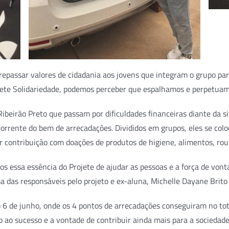
 repassar valores de cidadania aos jovens que integram o grupo pa
ojete Solidariedade, podemos perceber que espalhamos e perpetua
Ribeirão Preto que passam por dificuldades financeiras diante da 
orrente do bem de arrecadações. Divididos em grupos, eles se col
 contribuição com doações de produtos de higiene, alimentos, roup
os essa essência do Projete de ajudar as pessoas e a força de von
a das responsáveis pelo projeto e ex-aluna, Michelle Dayane Brito 
 6 de junho, onde os 4 pontos de arrecadações conseguiram no to
o ao sucesso e a vontade de contribuir ainda mais para a sociedad