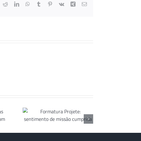
ok
Reddit
LinkedIn
WhatsApp
Tumblr
Pinterest
Vk
Xing
E-
mail
ra
:
o de
o