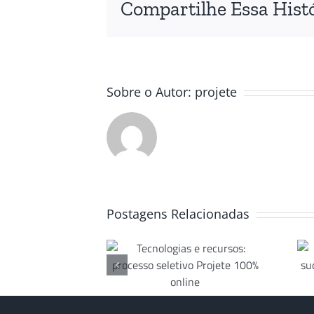
Compartilhe Essa Histó
Sobre o Autor:
projete
nologias e
Projete e NAU:
Postagens Relacionadas
ecursos:
parceria de
processo
sucesso que
seletivo
beneficia