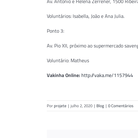
Av. Antonio e Helena Zerrener, 1500 Ribeir
Voluntários: Isabella, João e Ana Julia.
Ponto 3:
Av. Pio XII, próximo ao supermercado saven
Voluntário: Matheus
Vakinha Online:
http://vaka.me/1157944
Por
projete
|
julho 2, 2020
|
Blog
|
0 Comentários