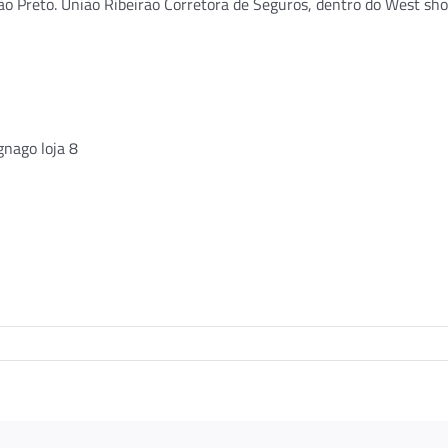
ão Preto. União Ribeirão Corretora de Seguros, dentro do West sh
gnago loja 8