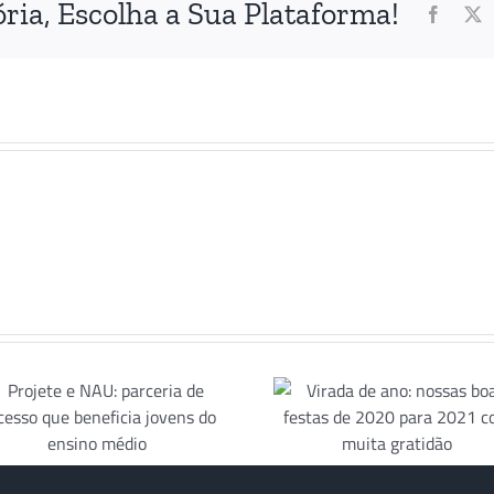
ria, Escolha a Sua Plataforma!
Facebo
X
Formatu
Virada de ano:
Projete
nossas boas
sentiment
festas de 2020
missã
para 2021 com