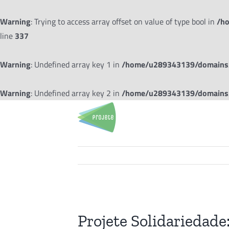
Warning
: Trying to access array offset on value of type bool in
/ho
line
337
Warning
: Undefined array key 1 in
/home/u289343139/domains/p
Warning
: Undefined array key 2 in
/home/u289343139/domains/p
Ir
para
o
conteúdo
View
Larger
Projete Solidariedade