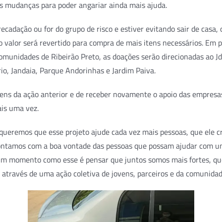
s mudanças para poder angariar ainda mais ajuda.
ecadação ou for do grupo de risco e estiver evitando sair de casa,
do valor será revertido para compra de mais itens necessários. E
omunidades de Ribeirão Preto, as doações serão direcionadas ao Jd
io, Jandaia, Parque Andorinhas e Jardim Paiva.
ns da ação anterior e de receber novamente o apoio das empresas 
is uma vez.
queremos que esse projeto ajude cada vez mais pessoas, que ele c
ontamos com a boa vontade das pessoas que possam ajudar com um
 um momento como esse é pensar que juntos somos mais fortes, q
 através de uma ação coletiva de jovens, parceiros e da comunidade