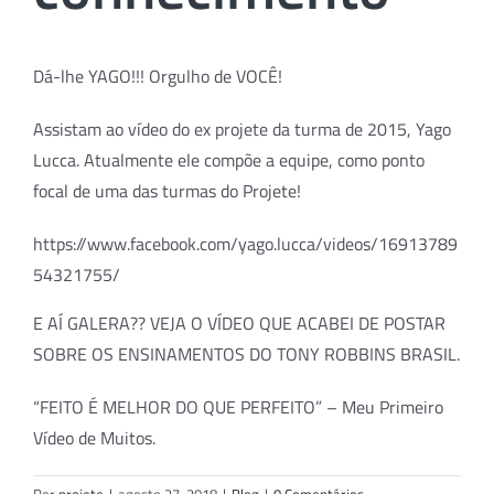
Dá-lhe YAGO!!! Orgulho de VOCÊ!
Assistam ao vídeo do ex projete da turma de 2015, Yago
Lucca. Atualmente ele compõe a equipe, como ponto
focal de uma das turmas do Projete!
https://www.facebook.com/yago.lucca/videos/16913789
54321755/
E AÍ GALERA?? VEJA O VÍDEO QUE ACABEI DE POSTAR
SOBRE OS ENSINAMENTOS DO TONY ROBBINS BRASIL.
“FEITO É MELHOR DO QUE PERFEITO” – Meu Primeiro
Vídeo de Muitos.
Por
projete
|
agosto 27, 2018
|
Blog
|
0 Comentários