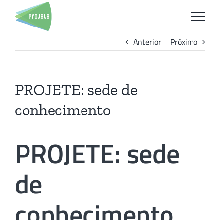
Ir
para
o
Anterior
Próximo
conteúdo
PROJETE: sede de
conhecimento
PROJETE: sede
de
conhecimento