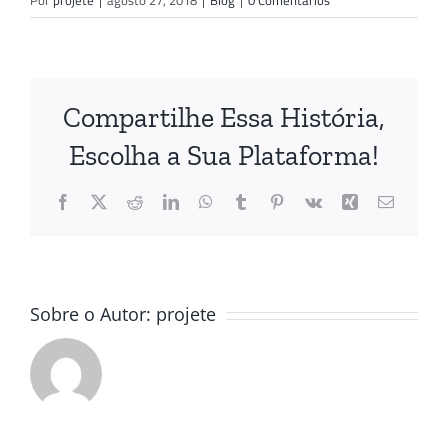
Compartilhe Essa História,
Escolha a Sua Plataforma!
Facebook
X
Reddit
LinkedIn
WhatsApp
Tumblr
Pinterest
Vk
Xing
E-
mail
Sobre o Autor:
projete