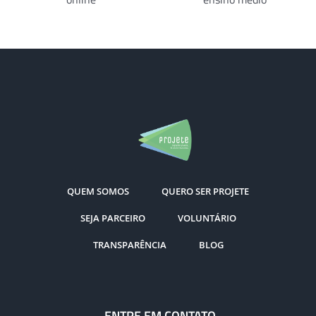
de 2020
beneficia
para 2021
jovens do
com muita
ensino
gratidão
médio
QUEM SOMOS
QUERO SER PROJETE
SEJA PARCEIRO
VOLUNTÁRIO
TRANSPARÊNCIA
BLOG
ENTRE EM CONTATO