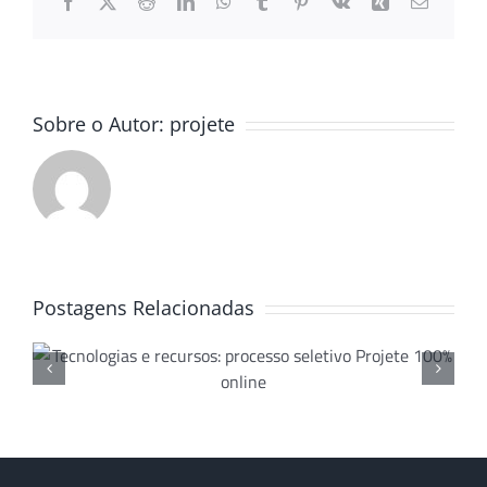
Facebook
X
Reddit
LinkedIn
WhatsApp
Tumblr
Pinterest
Vk
Xing
E-
mail
Sobre o Autor:
projete
Postagens Relacionadas
Projete e NAU: parceria de
sucesso que beneficia
jovens do ensino médio