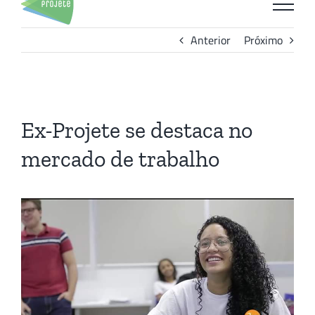
para
o
Anterior
Próximo
conteúdo
View
Larger
Ex-Projete se destaca no
Image
mercado de trabalho