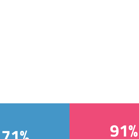
91%
71%