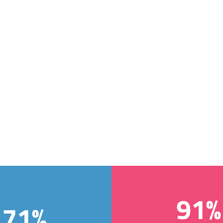
91%
71%