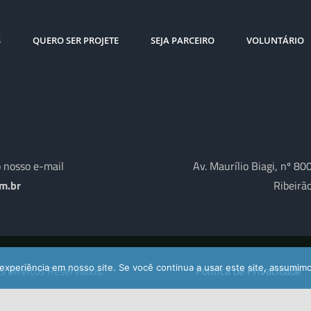
S
QUERO SER PROJETE
SEJA PARCEIRO
VOLUNTÁRIO
 nosso e-mail
Av. Maurílio Biagi, nº 80
m.br
Ribeirã
experiência em nosso site. Se você continua a usar este site, assumimo
s Direitos Reservados.
Política de Privacidade