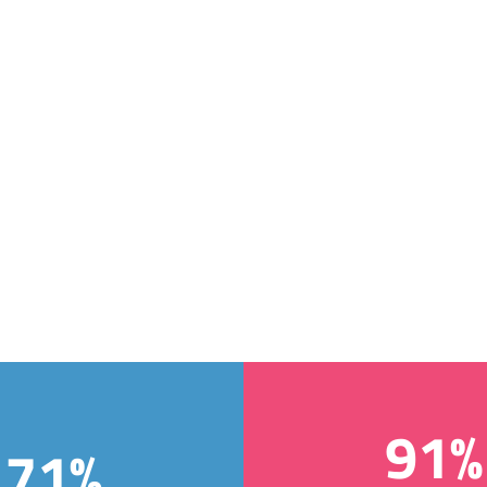
91%
71%