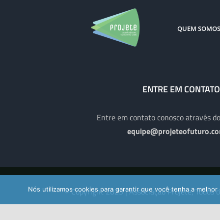
QUEM SOMO
ENTRE EM CONTATO
Entre em contato conosco através do
equipe@projeteofuturo.co
Nós utilizamos cookies para garantir que você tenha a melhor 
© Copyright 2023 |
Associação Projete, Todos o