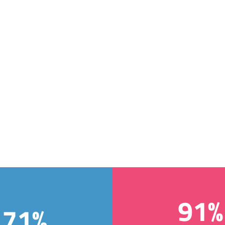
91%
71%